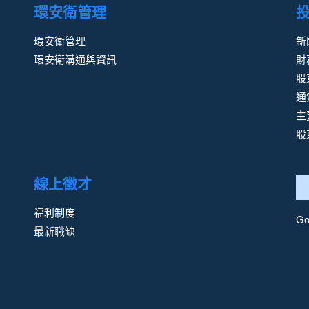
環安衛管理
環安衛管理
新
環安衛溝通與資訊
財
股
通
主
股
線上徵才
福利制度
G
最新職缺