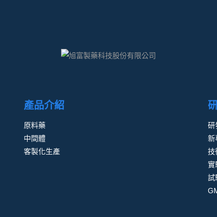
產品介紹
原料藥
研
中間體
新
客製化生產
技
實
試
G