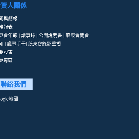
投資人關係
聞與簡報
務報表
東會年報 | 議事錄 | 公開說明書 | 股東會開會
知 | 議事手冊| 股東會錄影重播
要股東
東專區
聯絡我們
oogle地圖