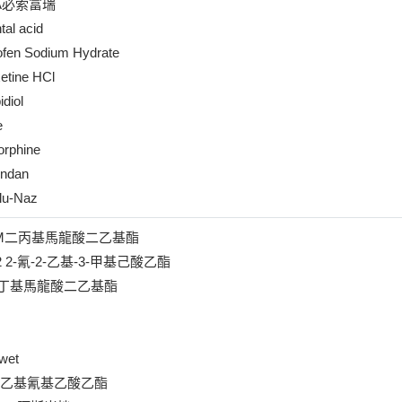
-FA必索富瑞
tal acid
ofen Sodium Hydrate
etine HCl
diol
e
orphine
ndan
lu-Naz
PM二丙基馬龍酸二乙基酯
2 2-氰-2-乙基-3-甲基己酸乙酯
1異丁基馬龍酸二乙基酯
wet
 苯乙基氰基乙酸乙酯