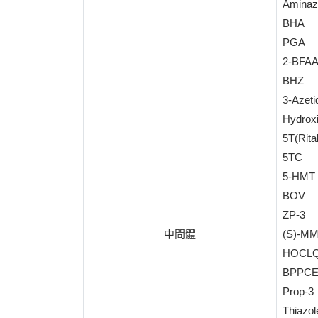
Amina
BHA
PGA
2-BFA
BHZ
3-Azeti
Hydrox
5T(Rital
5TC
5-HMT
BOV
ZP-3
中間體
(S)-M
HOCL
BPPCE
Prop-3
Thiazol