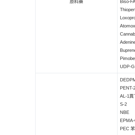
原料藥
Biso
Thiopen
Loxopr
Atomox
Cannabi
Adenin
Bupren
Pimobe
UDP-G
DED
PENT-
AL-
S-2
NBE
EPMA-
PEC