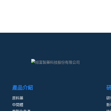
產品介紹
原料藥
研
中間體
新