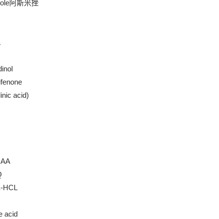
zole阿斯米挫
A
dinol
ifenone
inic acid)
MAA
Q
-HCL
e acid