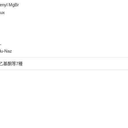
penyl MgBr
Aux
L
lu-Naz
二乙基酮等7種