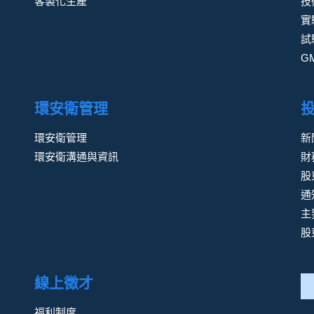
客製化生產
技
實
試
G
環安衛管理
環安衛管理
新
環安衛溝通與資訊
財
股
通
主
股
線上徵才
福利制度