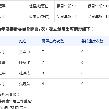
立董事 杜德成(舊任)
請見年報p.11
請見年報p.11
立董事 張嵐菁(新任)
請見年報p.11
請見年報p.11
14年度審計委員會開會7次，獨立董事出席情形如下：
姓名
實際出席次數
委託出席次數
董事
王韋中
7
0
董事
陳家俊
7
0
董事
杜德成
3
0
董事
張嵐菁
4
0
應記載事項：
委員會年度工作重點:
修正內部控制制度。