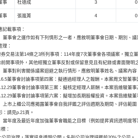
董事
杜德成
3
0
董事
張嵐菁
4
0
應記載事項：
 董事會之運作如有下列情形之一者，應敘明董事會日期、期別、議
處理：
)證券交易法第14條之3所列事項：114年度7次董事會各項議案，獨立
)除前開事項外，其他經獨立董事反對或保留意見且有紀錄或書面聲明
 董事對利害關係議案迴避之執行情形，應敘明董事姓名、議案內容
114.6.5董事會討論事項第四案：擬通過經理人之報酬。本案周文智董
114.12.29董事會討論事項第三案：擬核定經理人薪酬。本案翁維駿
114.12.29董事會討論事項第六案：擬增加長期股權投資。本案翁維
 上市上櫃公司應揭露董事會自我評鑑之評估週期及期間、評估範圍
：請見p.21頁。
 當年度及最近年度加強董事會職能之目標（例如提昇資訊透明度等
目標：
強化公司治理，落實訊息透明公開，名列公司治理評鑑前20%之公司。