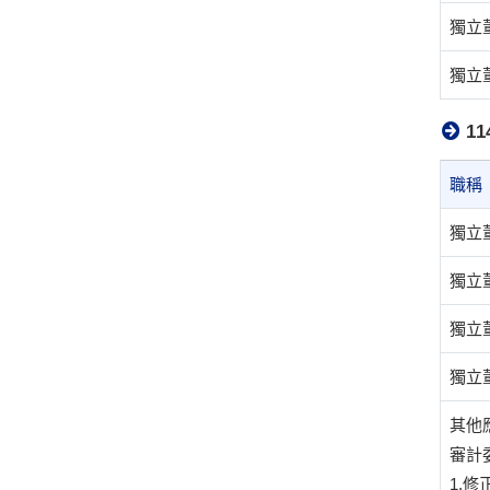
獨
獨
1
職稱
獨立
獨立
獨立
獨立
其他
審計
1.