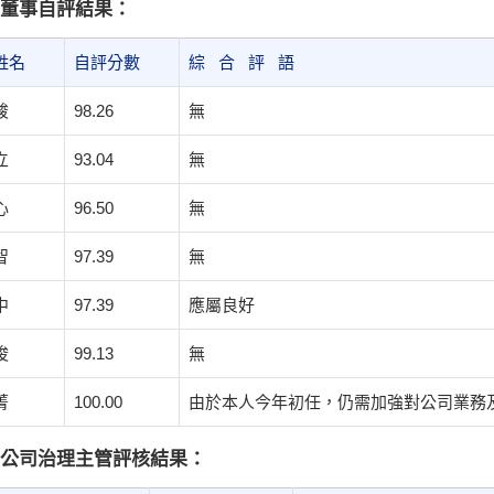
. 董事自評結果：
姓名
自評分數
綜 合 評 語
駿
98.26
無
立
93.04
無
心
96.50
無
智
97.39
無
中
97.39
應屬良好
俊
99.13
無
菁
100.00
由於本人今年初任，仍需加強對公司業務
. 公司治理主管評核結果：