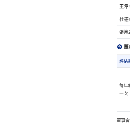
王韋
杜德成
張嵐菁
董
評估
每年
一次
董事會