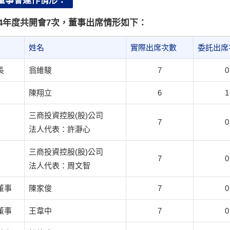
. 董事會運作情形：
14年度共開會7次，董事出席情形如下：
姓名
實際出席次數
委託出席
長
翁維駿
7
0
陳翔立
6
1
三商投資控股(股)公司
7
0
法人代表：許瀞心
三商投資控股(股)公司
7
0
法人代表：周文智
董事
陳家俊
7
0
董事
王韋中
7
0