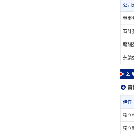
公司
董事
審計
薪酬
永續
2
審
條
獨立
獨