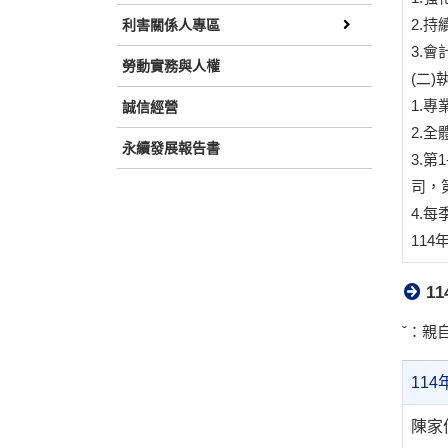
2.
利害關係人專區
3.
勞動實務與人權
(二
1.
誠信經營
2.
永續發展報告書
3.
司，
4.
11
1
ˇ：親
114
陳家