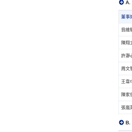
A
董事
翁維
陳翔
許瀞
周文
王韋
陳家
張嵐
B