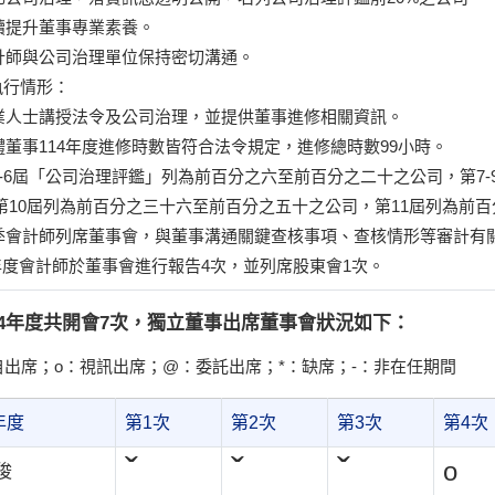
持續提升董事專業素養。
會計師與公司治理單位保持密切溝通。
)執行情形：
專業人士講授法令及公司治理，並提供董事進修相關資訊。
全體董事114年度進修時數皆符合法令規定，進修總時數99小時。
第1-6屆「公司治理評鑑」列為前百分之六至前百分之二十之公司，第7
第10屆列為前百分之三十六至前百分之五十之公司，第11屆列為前
每季會計師列席董事會，與董事溝通關鍵查核事項、查核情形等審計有
4年度會計師於董事會進行報告4次，並列席股東會1次。
14年度共開會7次，獨立董事出席董事會狀況如下：
自出席；o：視訊出席；@：委託出席；*：缺席；-：非在任期間
年度
第1次
第2次
第3次
第4次
ˇ
ˇ
ˇ
o
俊