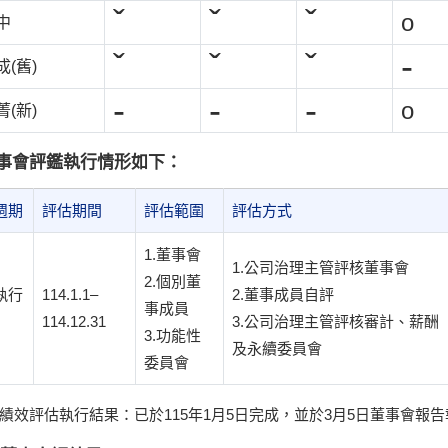
ˇ
ˇ
ˇ
o
中
ˇ
ˇ
ˇ
-
(舊)
-
-
-
o
(新)
事會評鑑執行情形如下：
週期
評估期間
評估範圍
評估方式
1.董事會
1.公司治理主管評核董事會
2.個別董
執行
114.1.1–
2.董事成員自評
事成員
114.12.31
3.公司治理主管評核審計、薪酬
3.功能性
及永續委員會
委員會
績效評估執行結果：已於115年1月5日完成，並於3月5日董事會報