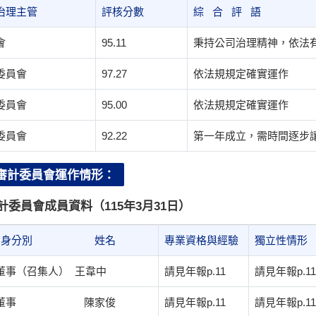
治理主管
評核分數
綜 合 評 語
會
95.11
秉持公司治理精神，依法
委員會
97.27
依法規規定確實運作
委員會
95.00
依法規規定確實運作
委員會
92.22
第一年成立，需時間逐步
. 審計委員會運作情形：
計委員會成員資料（115年3月31日）
件 身分別 姓名
專業資格與經驗
獨立性情形
董事（召集人） 王韋中
請見年報p.11
請見年報p.11
立董事 陳家俊
請見年報p.11
請見年報p.11