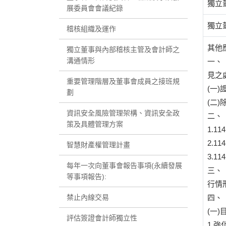
獨立
展委員會會議紀錄
獨立
稽核組織及運作
其他
獨立董事與內部稽核主管及會計師之
溝通情形
一、
見之
重要管理階層及董事會成員之接班規
(一
劃
(二
資訊安全風險管理架構、資訊安全政
二、
策及具體管理方案
1.
2.
智慧財產權管理計畫
3.
每年一次向董事會報告事項(永續發展
三、
等事項報告):
行情形
禁止內線交易
四、
(一)
評估簽證會計師獨立性
1.