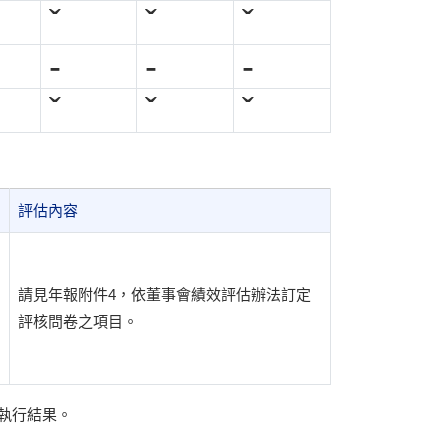
ˇ
ˇ
ˇ
-
-
-
ˇ
ˇ
ˇ
評估內容
請見年報附件4，依董事會績效評估辦法訂定
評核問卷之項目。
告執行結果。